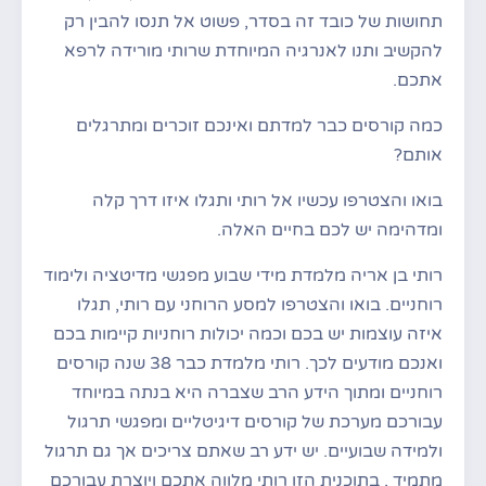
תחושות של כובד זה בסדר, פשוט אל תנסו להבין רק
להקשיב ותנו לאנרגיה המיוחדת שרותי מורידה לרפא
אתכם.
כמה קורסים כבר למדתם ואינכם זוכרים ומתרגלים
אותם?
×
בואו והצטרפו עכשיו אל רותי ותגלו איזו דרך קלה
אהבתם את המדיטציה?
ומדהימה יש לכם בחיים האלה.
נותרו לכם עוד
6
מדיטציות חינמיות.
רותי בן אריה מלמדת מידי שבוע מפגשי מדיטציה ולימוד
רוחניים. בואו והצטרפו למסע הרוחני עם רותי, תגלו
הירשמו למנוי חינם לחודש וקבלו גישה מלאה
לספריית המדיטציות שלנו!
איזה עוצמות יש בכם וכמה יכולות רוחניות קיימות בכם
ואנכם מודעים לכך. רותי מלמדת כבר 38 שנה קורסים
רוחניים ומתוך הידע הרב שצברה היא בנתה במיוחד
לרכישת מנוי
עבורכם מערכת של קורסים דיגיטליים ומפגשי תרגול
ולמידה שבועיים. יש ידע רב שאתם צריכים אך גם תרגול
אולי מאוחר יותר
מתמיד , בתוכנית הזו רותי מלווה אתכם ויוצרת עבורכם