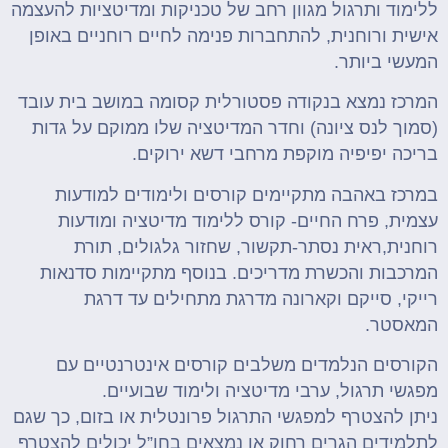
ללימוד ותרגול מגוון רחב של טכניקות ומדיטציות להעצמה
אישית ורוחנית, להתחברות פנימה לחיים רוחניים באופן
המעשי ביותר.
המרכז נמצא בנקודה פסטורלית קסומה במושב בית עובד
(סמוך לנס ציונה) וחדר המדיטציה שלו ממוקם על גדות
בריכה יפיפיה מוקפת מרחבי דשא ירוקים.
במרכז באהבה מתקיימים קורסים ולימודים למודעות
עצמית, פרח החיים- קורס ללימוד מדיטציה ומודעות
רוחנית,ראית נסתר-תקשור, שחזור גלגולים, תורת
המרכבות והכשרת מדריכים. בנוסף מתקיימות סדנאות
רייקי, סייקם וקארונה מדרגת מתחילים עד דרגת
המאסטר.
הקורסים הנלמדים משלבים קורסים אינטרנטיים עם
מפגשי תרגול, ערבי מדיטציה ולימוד שבועיים.
ניתן להצטרף למפגשי התרגול פרונטלית או בזום, כך שגם
לתלמידים הגרים רחוק או נמצאים בחו”ל יכולים להצטרף