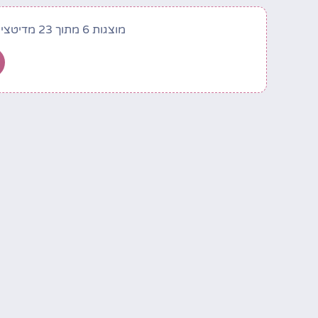
מוצגות 6 מתוך 23 מדיטציות בקטגוריה זו. לצפייה בכולן יש לרכוש מנוי.