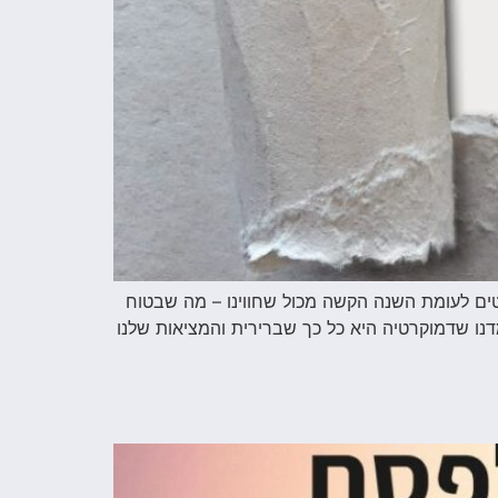
ם לעומת השנה הקשה מכול שחווינו – מה שבטוח
רר מחשבות “ראש השנה בפתח. איך לסכם שנה כל כך מטלטלת. אחת המורכבות שחווינו (2023)? למדנו שדמוקרטיה היא כל כך שברירית והמציאות שלנו