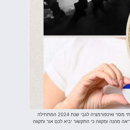
תקשור הינו תהליך מדיטטיבי עמוק שבו ניתן לקבל ידע ואינפורמציה עתידי. במהלך מפגש תרגול מדיטציית המרכבה קיבלתי מסר ואינפורמציה לגבי שנת 2024 המתחילה
ה מהנה ומקווה כי התקשור יביא לכם אור ותקווה