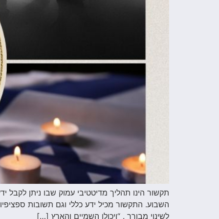
השבוע. התקשור מכיל ידע כללי וגם תשובות ספציפי
לשינוי מבורך . “ויכולו השמיים והארץ […]