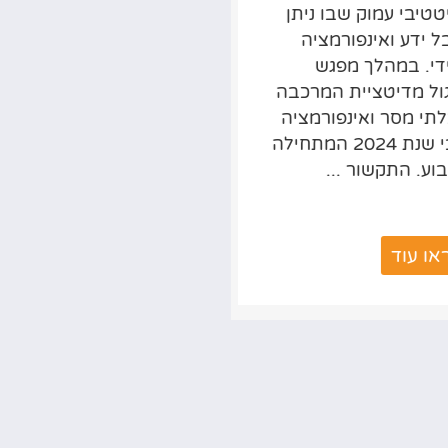
טיבי עמוק שבו ניתן
הקודם כתבתי על
 ידע ואינפורמציה
החשיבות להתחבר לאו
די. במהלך מפגש
הפנימי בתוכנו כדי ליצו
ול מדיטציית המרכבה
שינוי בנו ובסביבה. אז 
תי מסר ואינפורמציה
זה האור הזה? איך עושי
לגבי שנת 2024 המתחילה
את ...
ע. התקשור ...
או עוד
קראו עוד