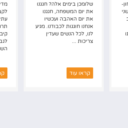
ן-
שלומכן בימים אלה? חגגנו
מדיט
ני
את יום המשפחה, חגגנו
לקבל
את יום האהבה ועכשיו
עתי
אנחנו חוגגות לכבודנו. מגיע
תרג
לנו, לכל הנשים שעדין
קיבל
צריכות ...
השבו
קראו עוד
קר