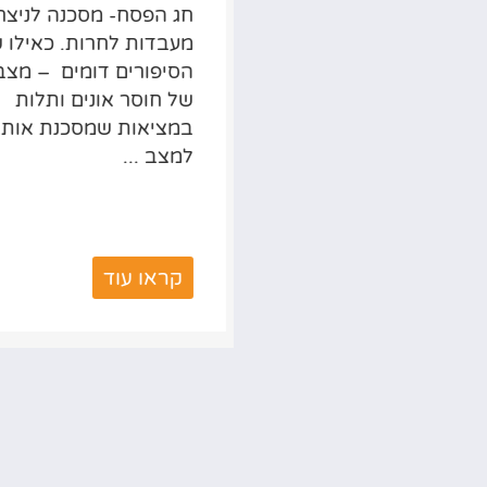
בתי לראש השנה
חג הפסח- מסכנה לניצחו
 שעברה ורציתי
מעבדות לחרות. כאילו ש
 אתכם , כמה
הסיפורים דומים – מצב
ים אז נראים הרבה
של חוסר אונים ותלות
 פשוטים לעומת השנה
במציאות שמסכנת אותנו
 מכול שחווינו – ...
למצב ...
ו עוד
קראו עוד